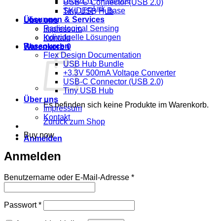
USB-C Connector (USB 2.0)
Link
SKIDER
Base
Tiny USB Hub
Lösungen & Services
Über uns
Radiological Sensing
Impressum
Individuelle Lösungen
Kontakt
Ressourcen
Warenkorb
0
Flex Design Documentation
USB Hub Bundle
+3.3V 500mA Voltage Converter
USB-C Connector (USB 2.0)
Tiny USB Hub
Über uns
Es befinden sich keine Produkte im Warenkorb.
Impressum
Kontakt
Zurück zum Shop
Buy now
Anmelden
Anmelden
Erforderlich
Benutzername oder E-Mail-Adresse
*
Erforderlich
Passwort
*