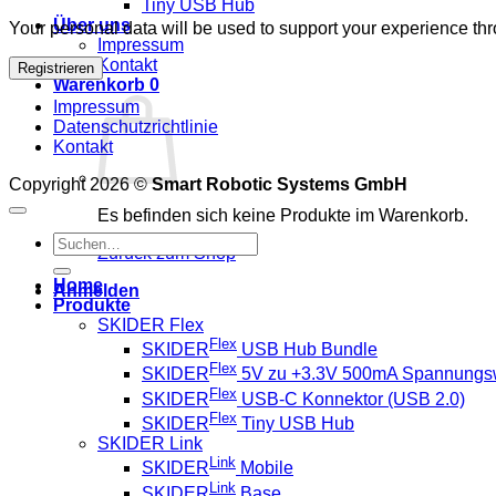
Tiny USB Hub
Über uns
Your personal data will be used to support your experience th
Impressum
Kontakt
Registrieren
Warenkorb
0
Impressum
Datenschutzrichtlinie
Kontakt
Copyright 2026 ©
Smart Robotic Systems GmbH
Es befinden sich keine Produkte im Warenkorb.
Suche
Zurück zum Shop
nach:
Home
Anmelden
Produkte
SKIDER Flex
Flex
SKIDER
USB Hub Bundle
Flex
SKIDER
5V zu +3.3V 500mA Spannungs
Flex
SKIDER
USB-C Konnektor (USB 2.0)
Flex
SKIDER
Tiny USB Hub
SKIDER Link
Link
SKIDER
Mobile
Link
SKIDER
Base