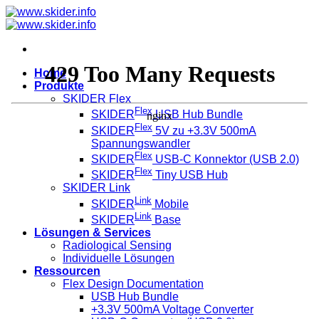
Zum
Inhalt
springen
Home
Produkte
SKIDER Flex
Flex
SKIDER
USB Hub Bundle
Flex
SKIDER
5V zu +3.3V 500mA
Spannungswandler
Flex
SKIDER
USB-C Konnektor (USB 2.0)
Flex
SKIDER
Tiny USB Hub
SKIDER Link
Link
SKIDER
Mobile
Link
SKIDER
Base
Lösungen & Services
Radiological Sensing
Individuelle Lösungen
Ressourcen
Flex Design Documentation
USB Hub Bundle
+3.3V 500mA Voltage Converter