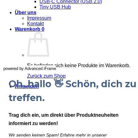
USB-C Connector (USB 2.0)
Tiny USB Hub
Über uns
Impressum
Kontakt
Warenkorb
0
Es befinden sich keine Produkte im Warenkorb.
powered by Advanced iFrame
Zurück zum Shop
Oh, hallo 👋 Schön, dich zu
Anmelden
treffen.
Trag dich ein, um direkt über Produktneuheiten
informiert zu werden!
Wir senden keinen Spam! Erfahre mehr in unserer