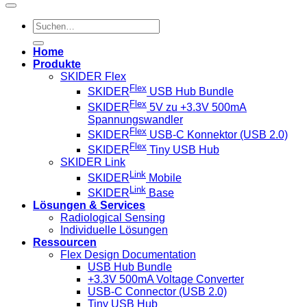
Suche
nach:
Home
Produkte
SKIDER Flex
Flex
SKIDER
USB Hub Bundle
Flex
SKIDER
5V zu +3.3V 500mA
Spannungswandler
Flex
SKIDER
USB-C Konnektor (USB 2.0)
Flex
SKIDER
Tiny USB Hub
SKIDER Link
Link
SKIDER
Mobile
Link
SKIDER
Base
Lösungen & Services
Radiological Sensing
Individuelle Lösungen
Ressourcen
Flex Design Documentation
USB Hub Bundle
+3.3V 500mA Voltage Converter
USB-C Connector (USB 2.0)
Tiny USB Hub