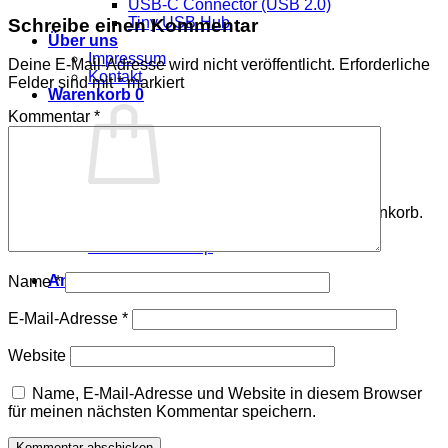
USB-C Connector (USB 2.0)
Tiny USB Hub
Schreibe einen Kommentar
Über uns
Impressum
Deine E-Mail-Adresse wird nicht veröffentlicht.
Erforderliche
Kontakt
Felder sind mit
*
markiert
Warenkorb
0
Kommentar
*
Es befinden sich keine Produkte im Warenkorb.
Zurück zum Shop
Anmelden
Name
*
E-Mail-Adresse
*
Website
Name, E-Mail-Adresse und Website in diesem Browser
für meinen nächsten Kommentar speichern.