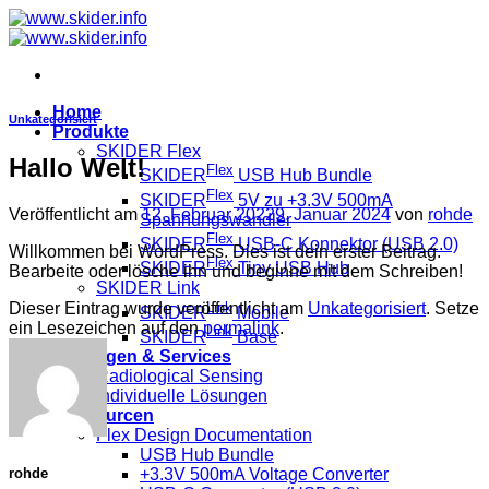
Zum
Inhalt
springen
Home
Unkategorisiert
Produkte
SKIDER Flex
Hallo Welt!
Flex
SKIDER
USB Hub Bundle
Flex
SKIDER
5V zu +3.3V 500mA
Veröffentlicht am
12. Februar 2022
9. Januar 2024
von
rohde
Spannungswandler
Flex
SKIDER
USB-C Konnektor (USB 2.0)
Willkommen bei WordPress. Dies ist dein erster Beitrag.
Flex
SKIDER
Tiny USB Hub
Bearbeite oder lösche ihn und beginne mit dem Schreiben!
SKIDER Link
Link
Dieser Eintrag wurde veröffentlicht am
Unkategorisiert
. Setze
SKIDER
Mobile
ein Lesezeichen auf den
permalink
.
Link
SKIDER
Base
Lösungen & Services
Radiological Sensing
Individuelle Lösungen
Ressourcen
Flex Design Documentation
USB Hub Bundle
+3.3V 500mA Voltage Converter
rohde